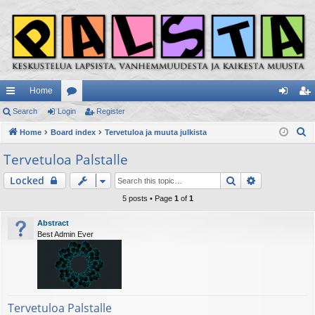
Home
ui
Search
Login
or
Register
og
eg
S
ck
Home
Board index
u
Tervetuloa ja muuta julkista
in
ist
e
lin
m
er
Tervetuloa Palstalle
a
ks
s
Search
Advanced s
Locked
r
c
5 posts • Page
1
of
1
h
Abstract
Best Admin Ever
Tervetuloa Palstalle