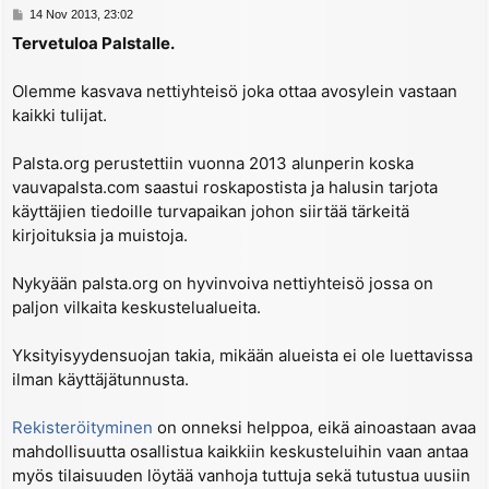
P
14 Nov 2013, 23:02
o
Tervetuloa Palstalle.
s
t
Olemme kasvava nettiyhteisö joka ottaa avosylein vastaan
kaikki tulijat.
Palsta.org perustettiin vuonna 2013 alunperin koska
vauvapalsta.com saastui roskapostista ja halusin tarjota
käyttäjien tiedoille turvapaikan johon siirtää tärkeitä
kirjoituksia ja muistoja.
Nykyään palsta.org on hyvinvoiva nettiyhteisö jossa on
paljon vilkaita keskustelualueita.
Yksityisyydensuojan takia, mikään alueista ei ole luettavissa
ilman käyttäjätunnusta.
Rekisteröityminen
on onneksi helppoa, eikä ainoastaan avaa
mahdollisuutta osallistua kaikkiin keskusteluihin vaan antaa
myös tilaisuuden löytää vanhoja tuttuja sekä tutustua uusiin