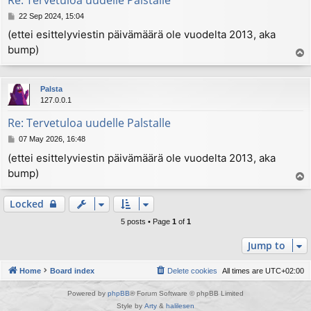
Re: Tervetuloa uudelle Palstalle
P
22 Sep 2024, 15:04
o
(ettei esittelyviestin päivämäärä ole vuodelta 2013, aka
s
bump)
t
T
o
p
Palsta
127.0.0.1
Re: Tervetuloa uudelle Palstalle
P
07 May 2026, 16:48
o
(ettei esittelyviestin päivämäärä ole vuodelta 2013, aka
s
bump)
t
T
o
p
Locked
5 posts • Page
1
of
1
Jump to
Home
Board index
Delete cookies
All times are
UTC+02:00
Powered by
phpBB
® Forum Software © phpBB Limited
Style by
Arty
&
halilesen