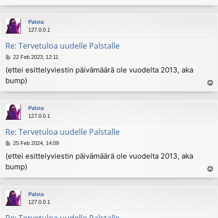
o
p
Palsta
127.0.0.1
Re: Tervetuloa uudelle Palstalle
P
22 Feb 2023, 12:11
o
(ettei esittelyviestin päivämäärä ole vuodelta 2013, aka
s
bump)
t
T
o
p
Palsta
127.0.0.1
Re: Tervetuloa uudelle Palstalle
P
25 Feb 2024, 14:09
o
(ettei esittelyviestin päivämäärä ole vuodelta 2013, aka
s
bump)
t
T
o
p
Palsta
127.0.0.1