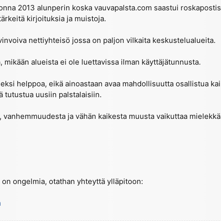
onna 2013 alunperin koska vauvapalsta.com saastui roskapostista 
ärkeitä kirjoituksia ja muistoja.
nvoiva nettiyhteisö jossa on paljon vilkaita keskustelualueita.
 mikään alueista ei ole luettavissa ilman käyttäjätunnusta.
ksi helppoa, eikä ainoastaan avaa mahdollisuutta osallistua kai
 tutustua uusiin palstalaisiin.
a, vanhemmuudesta ja vähän kaikesta muusta vaikuttaa mielekkää
 on ongelmia, otathan yhteyttä ylläpitoon:
m