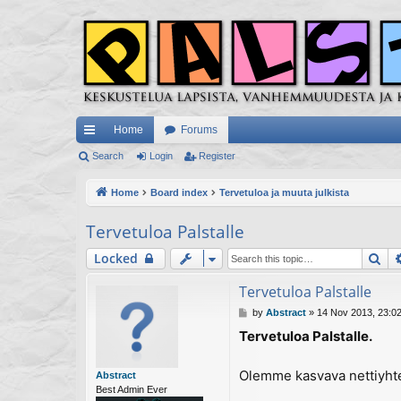
Home
Forums
ui
Search
Login
Register
ck
Home
Board index
Tervetuloa ja muuta julkista
lin
Tervetuloa Palstalle
ks
Se
Locked
Tervetuloa Palstalle
P
by
Abstract
»
14 Nov 2013, 23:0
o
Tervetuloa Palstalle.
s
t
Olemme kasvava nettiyhteis
Abstract
Best Admin Ever