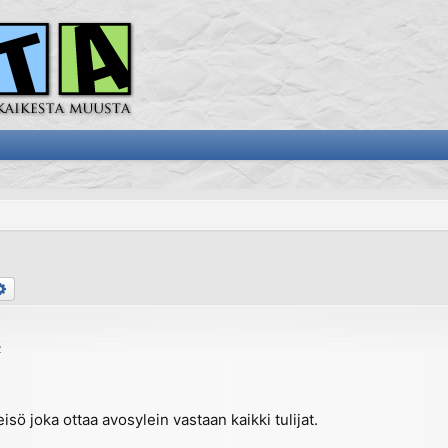
arch
Advanced search
2
ö joka ottaa avosylein vastaan kaikki tulijat.