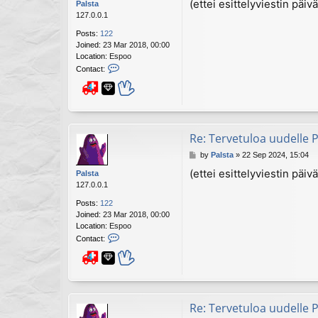
(ettei esittelyviestin pä
Palsta
s
s
127.0.0.1
t
t
Posts:
122
a
Joined:
23 Mar 2018, 00:00
Location:
Espoo
C
Contact:
o
4
n
t
a
c
t
Re: Tervetuloa uudelle P
P
P
by
Palsta
»
22 Sep 2024, 15:04
a
o
l
(ettei esittelyviestin pä
Palsta
s
s
127.0.0.1
t
t
Posts:
122
a
Joined:
23 Mar 2018, 00:00
Location:
Espoo
C
Contact:
o
4
n
t
a
c
t
Re: Tervetuloa uudelle P
P