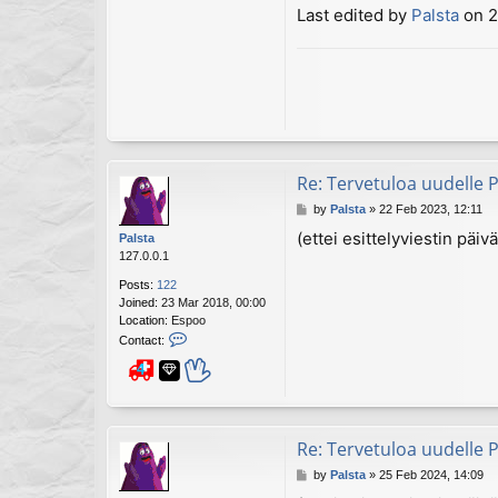
Last edited by
Palsta
on 21
Re: Tervetuloa uudelle P
P
by
Palsta
»
22 Feb 2023, 12:11
o
(ettei esittelyviestin pä
Palsta
s
127.0.0.1
t
Posts:
122
Joined:
23 Mar 2018, 00:00
Location:
Espoo
C
Contact:
o
4
n
t
a
c
t
Re: Tervetuloa uudelle P
P
P
by
Palsta
»
25 Feb 2024, 14:09
a
o
l