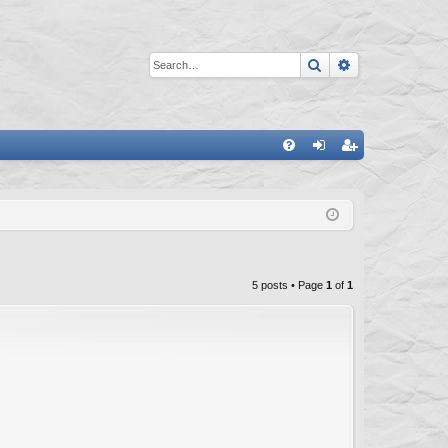
Search
Advanced sea
Q
FA
og
eg
Q
in
ist
er
5 posts • Page
1
of
1