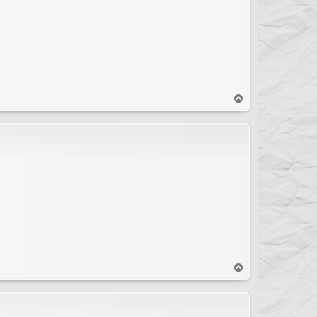
T
o
p
T
o
p