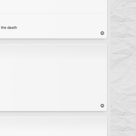
o the death
T
o
p
T
o
p