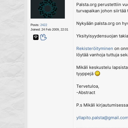
Palsta.org perustettiin vu
turvapaikan johon siirtää t
Nykyään palsta.org on hyvi
Posts:
2422
Joined:
24 Feb 2009, 22:01
Yksityisyydensuojan takia,
Rekisteröityminen
on onne
löytää vanhoja tuttuja sekä
Mikäli keskustelu lapsist
tyyppejä
Tervetuloa,
-Abstract
P.s Mikäli kirjautumisessa
yllapito.palsta@gmail.co